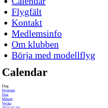
Calendar
Flygfält
Kontakt
Medlemsinfo
Om klubben
Börja med modellflyg
Calendar
Dag
Program
Dag
Månad
Vecka
2024-02-04