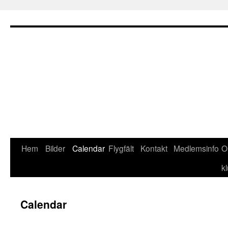
Hoppa
till
innehåll
Hem
Bilder
Calendar
Flygfält
Kontakt
Medlemsinfo
O
k
Calendar