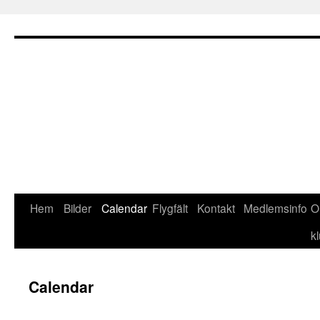
Hoppa
till
innehåll
Hem
Bilder
Calendar
Flygfält
Kontakt
Medlemsinfo
O
k
Calendar